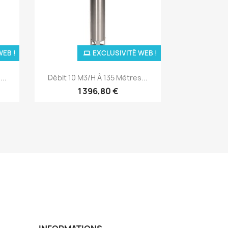
WEB !
EXCLUSIVITÉ WEB !
Aperçu rapide

..
Débit 10 M3/H À 135 Mètres...
1 396,80 €