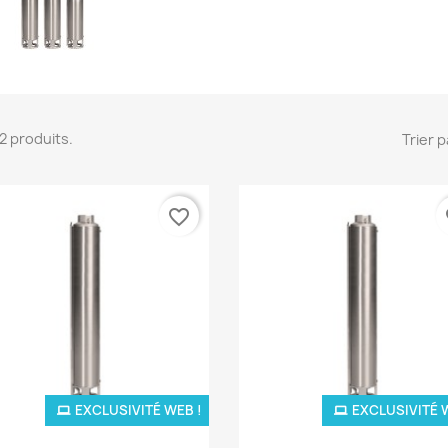
 12 produits.
Trier p
favorite_border
fa
EXCLUSIVITÉ WEB !
EXCLUSIVITÉ 