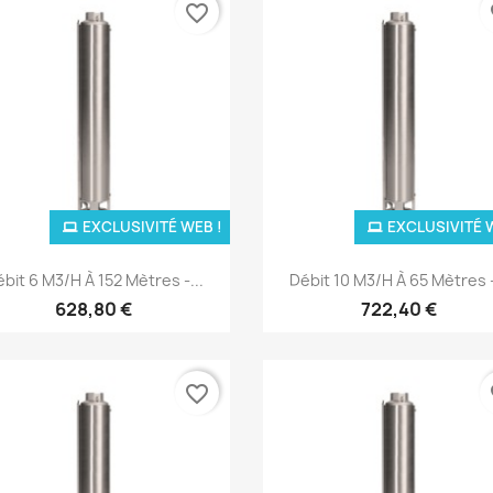
favorite_border
fa
EXCLUSIVITÉ WEB !
EXCLUSIVITÉ 
Aperçu rapide
Aperçu rapide


bit 6 M3/H À 152 Mètres -...
Débit 10 M3/H À 65 Mètres -
628,80 €
722,40 €
favorite_border
fa