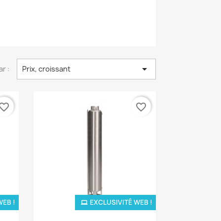

ar :
Prix, croissant
vorite_border
favorite_border
WEB !
EXCLUSIVITÉ WEB !