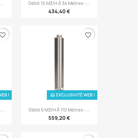
Aperçu rapide

..
Débit 10 M3/H À 34 Mètres -...
434,40 €
vorite_border
favorite_border
WEB !
EXCLUSIVITÉ WEB !
Aperçu rapide

...
Débit 6 M3/H À 110 Mètres -...
559,20 €