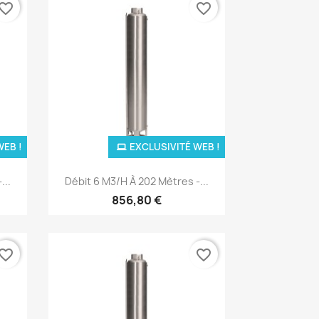
vorite_border
favorite_border
WEB !
EXCLUSIVITÉ WEB !
Aperçu rapide

...
Débit 6 M3/H À 202 Mètres -...
856,80 €
vorite_border
favorite_border