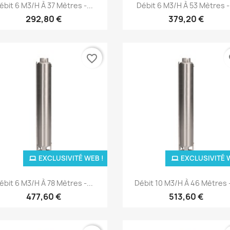
Aperçu rapide
Aperçu rapide


ébit 6 M3/H À 37 Mètres -...
Débit 6 M3/H À 53 Mètres -.
292,80 €
379,20 €
favorite_border
fa
EXCLUSIVITÉ WEB !
EXCLUSIVITÉ 
Aperçu rapide
Aperçu rapide


ébit 6 M3/H À 78 Mètres -...
Débit 10 M3/H À 46 Mètres -
477,60 €
513,60 €