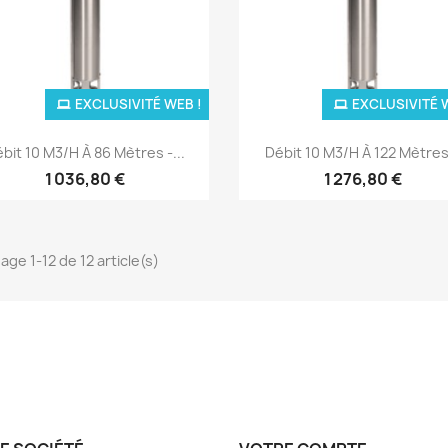
EXCLUSIVITÉ WEB !
EXCLUSIVITÉ 
Aperçu rapide
Aperçu rapide


bit 10 M3/H À 86 Mètres -...
Débit 10 M3/H À 122 Mètres.
1 036,80 €
1 276,80 €
age 1-12 de 12 article(s)