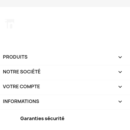
LinkedIn
PRODUITS

NOTRE SOCIÉTÉ

VOTRE COMPTE

INFORMATIONS
keyboard_arrow_down
Garanties sécurité