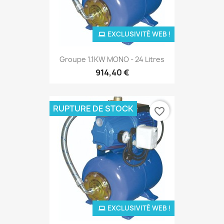
EXCLUSIVITÉ WEB !
Groupe 1.1KW MONO - 24 Litres
914,40 €
RUPTURE DE STOCK
favorite_border
EXCLUSIVITÉ WEB !