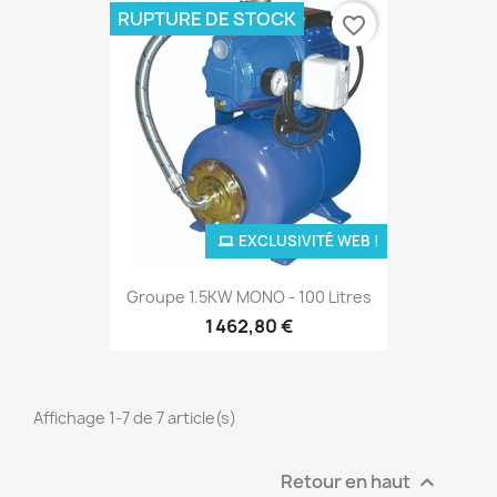
RUPTURE DE STOCK
favorite_border
EXCLUSIVITÉ WEB !
Groupe 1.5KW MONO - 100 Litres
1 462,80 €
Affichage 1-7 de 7 article(s)
Retour en haut
