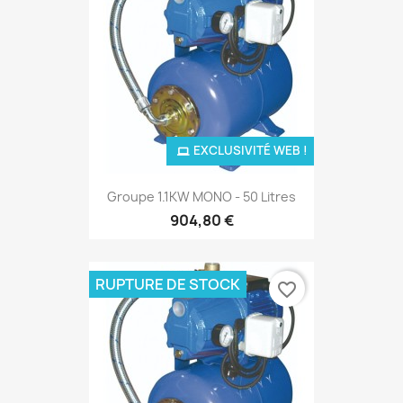
EXCLUSIVITÉ WEB !
Groupe 1.1KW MONO - 50 Litres
904,80 €
RUPTURE DE STOCK
favorite_border