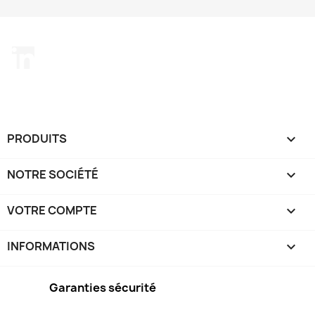
LinkedIn
PRODUITS

NOTRE SOCIÉTÉ

VOTRE COMPTE

INFORMATIONS
keyboard_arrow_down
Garanties sécurité