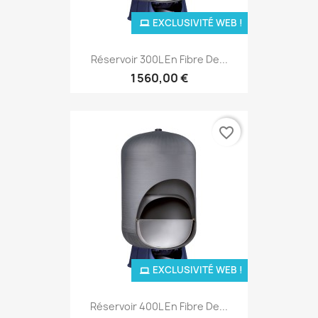
EXCLUSIVITÉ WEB !
Réservoir 300L En Fibre De...
1 560,00 €
favorite_border
EXCLUSIVITÉ WEB !
Réservoir 400L En Fibre De...