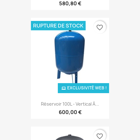
580,80 €
RUPTURE DE STOCK
favorite_border
EXCLUSIVITÉ WEB !
Réservoir 100L - Vertical À...
600,00 €
favorite_border