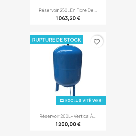
Réservoir 250L En Fibre De...
1 063,20 €
RUPTURE DE STOCK
favorite_border
EXCLUSIVITÉ WEB !
Réservoir 200L - Vertical À...
1 200,00 €