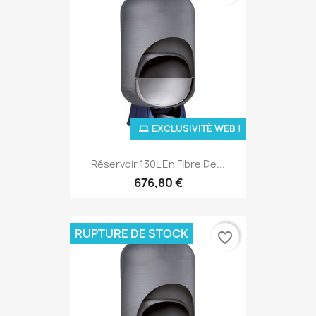
EXCLUSIVITÉ WEB !
Réservoir 130L En Fibre De...
676,80 €
RUPTURE DE STOCK
favorite_border