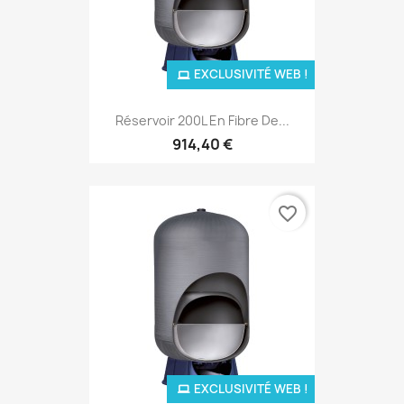
EXCLUSIVITÉ WEB !
Réservoir 200L En Fibre De...
914,40 €
favorite_border
EXCLUSIVITÉ WEB !