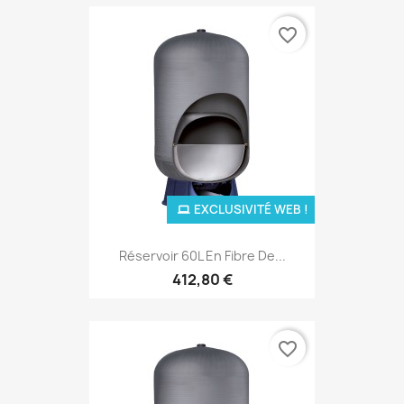
favorite_border
EXCLUSIVITÉ WEB !
Réservoir 60L En Fibre De...
412,80 €
favorite_border