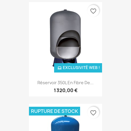
favorite_border
EXCLUSIVITÉ WEB !
Réservoir 350L En Fibre De...
1 320,00 €
RUPTURE DE STOCK
favorite_border