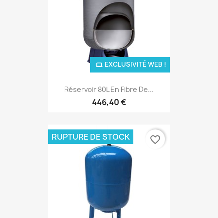
EXCLUSIVITÉ WEB !
Réservoir 80L En Fibre De...
446,40 €
RUPTURE DE STOCK
favorite_border