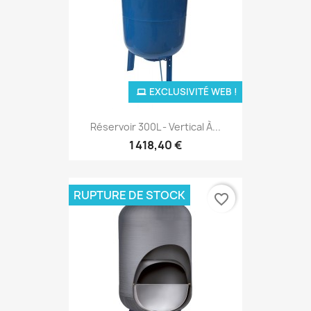
EXCLUSIVITÉ WEB !
Réservoir 300L - Vertical À...
1 418,40 €
RUPTURE DE STOCK
favorite_border