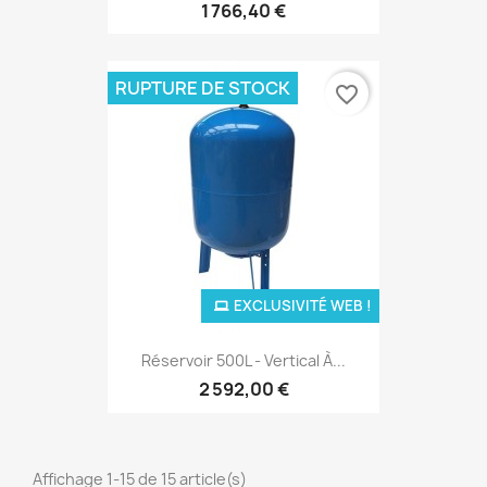
1 766,40 €
RUPTURE DE STOCK
favorite_border
EXCLUSIVITÉ WEB !
Réservoir 500L - Vertical À...
2 592,00 €
Affichage 1-15 de 15 article(s)