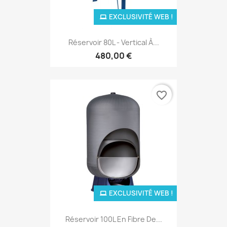
EXCLUSIVITÉ WEB !
Réservoir 80L - Vertical À...
480,00 €
favorite_border
EXCLUSIVITÉ WEB !
Réservoir 100L En Fibre De...