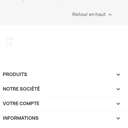
Retour en haut

LinkedIn
PRODUITS

NOTRE SOCIÉTÉ

VOTRE COMPTE

INFORMATIONS
keyboard_arrow_down