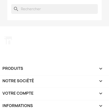
search
LinkedIn
PRODUITS

NOTRE SOCIÉTÉ

VOTRE COMPTE

INFORMATIONS
keyboard_arrow_down