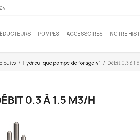
 24
ÉDUCTEURS
POMPES
ACCESSOIRES
NOTRE HIST
e puits
Hydraulique pompe de forage 4"
Débit 0.3 à 1.
MRP Distribution - 2 rue des Métiers - Bat 3 - 49340 Nuaillé -
distribution.com
ÉBIT 0.3 À 1.5 M3/H