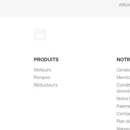
Affic
LinkedIn
PRODUITS
NOTR
Moteurs
Livrai
Pompes
Mentio
Réducteurs
Condit
donné
Notre 
Paieme
Conta
Plan d
Magas