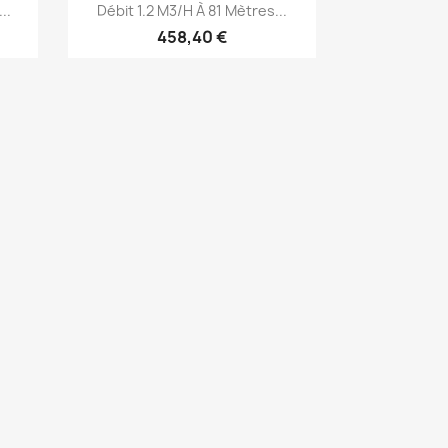
Aperçu rapide

..
Débit 1.2 M3/H À 81 Mètres...
458,40 €