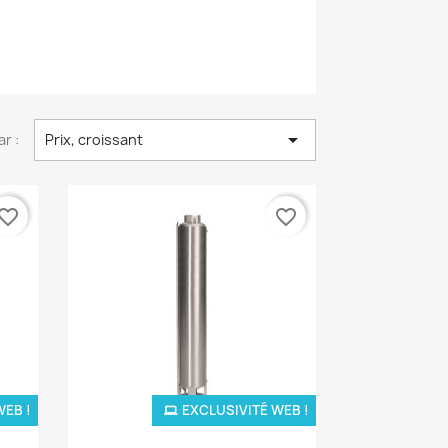

ar :
Prix, croissant
vorite_border
favorite_border
WEB !
EXCLUSIVITÉ WEB !