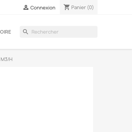
shopping_cart

Panier
(0)
Connexion
search
OIRE
5 M3/H
 France - 07 43 15 93 24 - contact@mrp-