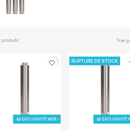
 4 produits.
Trier p
RUPTURE DE STOCK
favorite_border
fa
EXCLUSIVITÉ WEB !
EXCLUSIVITÉ 