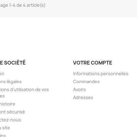
hage 1-4 de 4 article(s)
E SOCIÉTÉ
VOTRE COMPTE
son
Informations personnelles
ns légales
Commandes
ions d'utilisation de vos
Avoirs
es
Adresses
histoire
nt sécurisé
ctez-nous
u site
ins