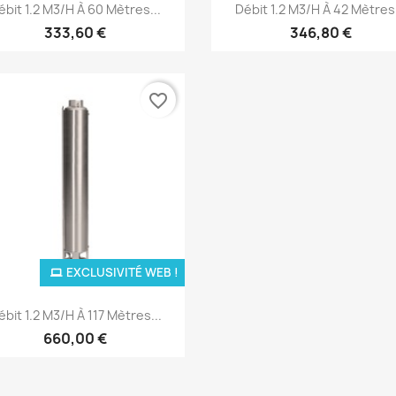
Aperçu rapide
Aperçu rapide


ébit 1.2 M3/H À 60 Mètres...
Débit 1.2 M3/H À 42 Mètres.
333,60 €
346,80 €
favorite_border
EXCLUSIVITÉ WEB !
Aperçu rapide

ébit 1.2 M3/H À 117 Mètres...
660,00 €