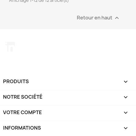
Affichage 1-12 de 12 article(s)
Retour en haut

LinkedIn
PRODUITS

NOTRE SOCIÉTÉ

VOTRE COMPTE

INFORMATIONS
keyboard_arrow_down