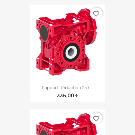
favorite_border
Rapport Réduction 25 /...
336,00 €
favorite_border