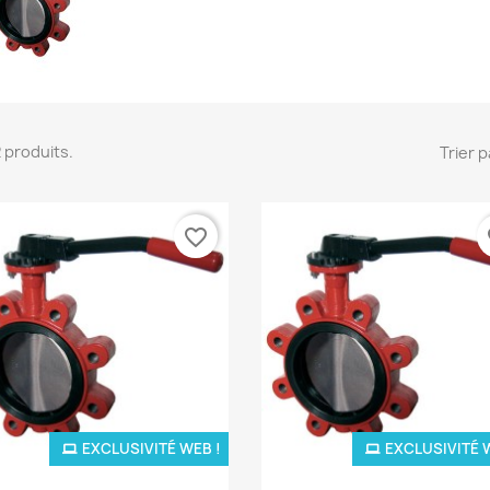
 2 produits.
Trier p
favorite_border
fa
EXCLUSIVITÉ WEB !
EXCLUSIVITÉ 