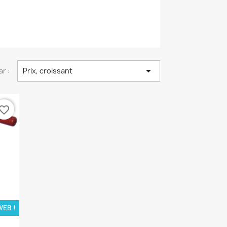

ar :
Prix, croissant
vorite_border
WEB !