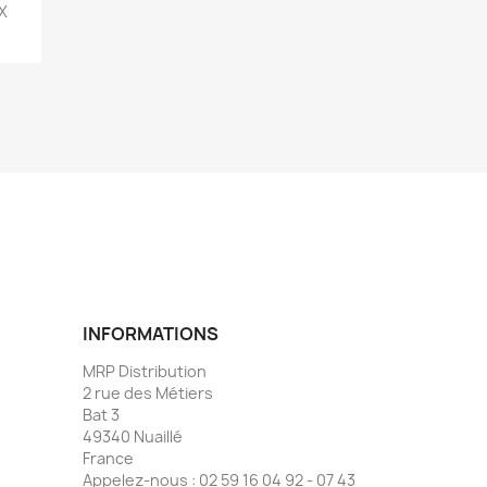
OX
INFORMATIONS
MRP Distribution
2 rue des Métiers
Bat 3
49340 Nuaillé
France
Appelez-nous :
02 59 16 04 92 - 07 43