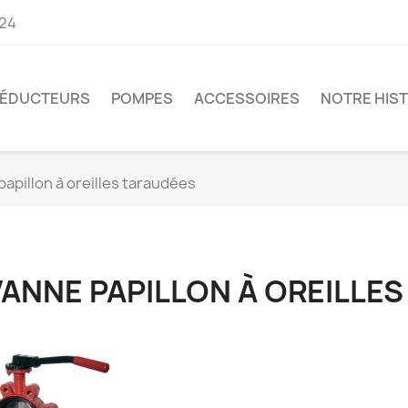
 24
ÉDUCTEURS
POMPES
ACCESSOIRES
NOTRE HIST
apillon à oreilles taraudées
MRP Distribution - 2 rue des Métiers - Bat 3 - 49340 Nuaillé -
distribution.com
VANNE PAPILLON À OREILLE