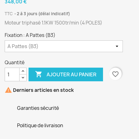
348,00 €
TTC
2 à 3 jours (délai indicatif)
Moteur triphasé 1.1KW 1500tr/min (4 POLES)
Fixation : A Pattes (B3)
Quantité

favorite_border
AJOUTER AU PANIER

Derniers articles en stock
Garanties sécurité
Politique de livraison