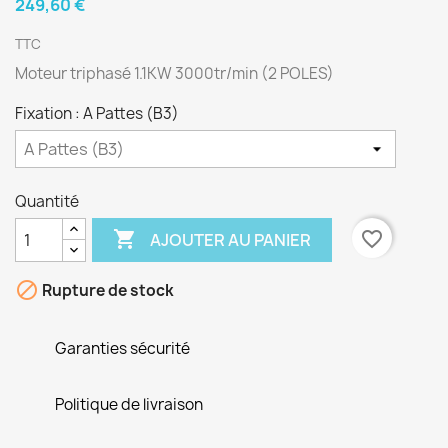
249,60 €
TTC
Moteur triphasé 1.1KW 3000tr/min (2 POLES)
Fixation : A Pattes (B3)
Quantité

favorite_border
AJOUTER AU PANIER

Rupture de stock
Garanties sécurité
Politique de livraison