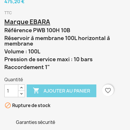
475,20 €
TTC
Marque EBARA
Référence PWB 100H 10B
Réservoir à membrane 100L horizontal à
membrane
Volume : 100L
Pression de service maxi : 10 bars
Raccordement 1"
Quantité

favorite_border
AJOUTER AU PANIER

Rupture de stock
Garanties sécurité