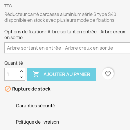
TTC
Réducteur carré carcasse aluminium série S type S40
disponible en stock avec plusieurs mode de fixations
Options de fixation : Arbre sortant en entrée - Arbre creux
en sortie
Quantité

favorite_border
AJOUTER AU PANIER

Rupture de stock
Garanties sécurité
Politique de livraison