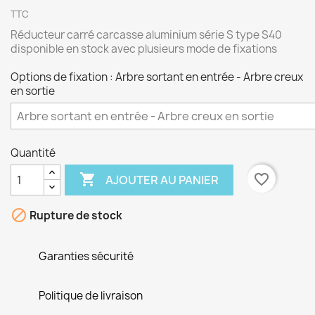
TTC
Réducteur carré carcasse aluminium série S type S40
disponible en stock avec plusieurs mode de fixations
Options de fixation : Arbre sortant en entrée - Arbre creux
en sortie
Quantité

favorite_border
AJOUTER AU PANIER

Rupture de stock
Garanties sécurité
Politique de livraison