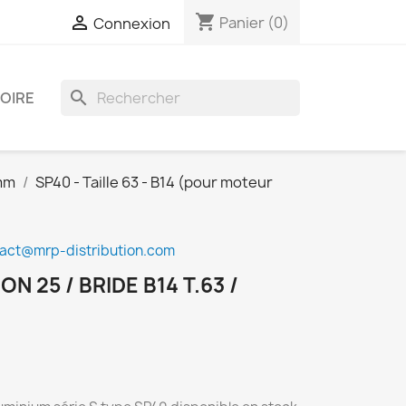
shopping_cart

Panier
(0)
Connexion
search
OIRE
8mm
SP40 - Taille 63 - B14 (pour moteur
contact@mrp-distribution.com
 25 / BRIDE B14 T.63 /