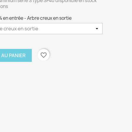
minium série S type SP40 disponible en stock
ions
4 en entrée - Arbre creux en sortie
favorite_border
 AU PANIER