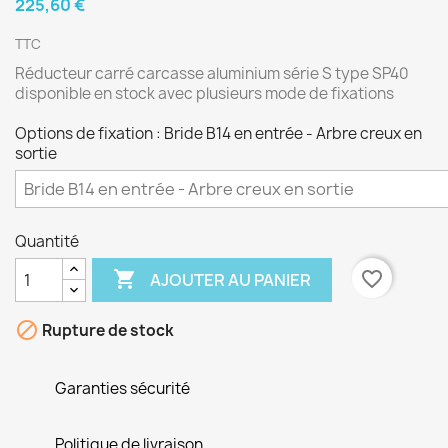
225,60 €
TTC
Réducteur carré carcasse aluminium série S type SP40
disponible en stock avec plusieurs mode de fixations
Options de fixation : Bride B14 en entrée - Arbre creux en
sortie
Quantité

favorite_border
AJOUTER AU PANIER

Rupture de stock
Garanties sécurité
Politique de livraison